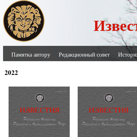
Извес
Памятка автору
Редакционный совет
Истори
2022