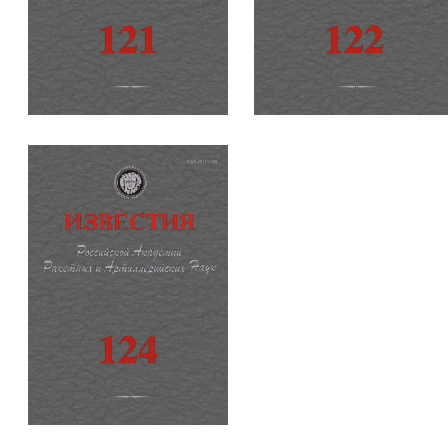
121
122
124