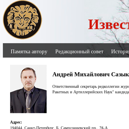
Извес
Памятка автору
Редакционный совет
Истори
Андрей Михайлович Сазы
Ответственный секретарь редколлегии жур
Ракетных и Артиллерийских Наук" кандида
Адрес:
194044
,
Санкт-Петербург, Б. Сампсониевский пр., 28-А