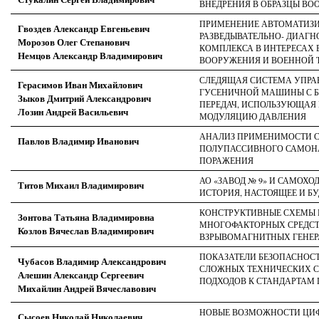
ВНЕДРЕНИЯ В ОБРАЗЦЫ В
ПРИМЕНЕНИЕ АВТОМАТИЗ
Гвоздев Александр Евгеньевич
РАЗВЕДЫВАТЕЛЬНО- ДИАГ
Морозов Олег Степанович
КОМПЛЕКСА В ИНТЕРЕСАХ
Немцов Александр Владимирович
ВООРУЖЕНИЯ И ВОЕННОЙ Т
СЛЕДЯЩАЯ СИСТЕМА УПРА
Герасимов Иван Михайлович
ГУСЕНИЧНОЙ МАШИНЫ С 
Зыков Дмитрий Александрович
ПЕРЕДАЧ, ИСПОЛЬЗУЮЩА
Лозин Андрей Васильевич
МОДУЛЯЦИЮ ДАВЛЕНИЯ
АНАЛИЗ ПРИМЕНИМОСТИ 
Павлов Владимир Иванович
ПОЛУПАССИВНОГО САМОНА
ПОРАЖЕНИЯ
АО «ЗАВОД № 9» И САМОХО
Титов Михаил Владимирович
ИСТОРИЯ, НАСТОЯЩЕЕ И Б
КОНСТРУКТИВНЫЕ СХЕМЫ 
Зонтова Татьяна Владимировна
МНОГОФАКТОРНЫХ СРЕДСТ
Козлов Вячеслав Владимирович
ВЗРЫВОМАГНИТНЫХ ГЕНЕР
ПОКАЗАТЕЛИ БЕЗОПАСНОС
Чубасов Владимир Александрович
СЛОЖНЫХ ТЕХНИЧЕСКИХ С
Алешин Александр Сергеевич
ПОДХОДОВ К СТАНДАРТАМ 
Михайлин Андрей Вячеславович
НОВЫЕ ВОЗМОЖНОСТИ ЦИ
Сысоев Николай Николаевич