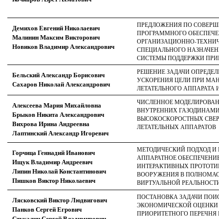
ПРЕДЛОЖЕНИЯ ПО СОВЕР
Демихов Евгений Николаевич
ПРОГРАММНОГО ОБЕСПЕЧЕ
Малинин Максим Викторович
ОРГАНИЗАЦИОННО-ТЕХНИ
Новиков Владимир Александрович
СПЕЦИАЛЬНОГО НАЗНАЧЕНИ
СИСТЕМЫ ПОДДЕРЖКИ ПРИ
РЕШЕНИЕ ЗАДАЧИ ОПРЕДЕЛ
Бельский Александр Борисович
УСКОРЕНИЯ ЦЕЛИ ПРИ МА
Сахаров Николай Александрович
ЛЕТАТЕЛЬНОГО АППАРАТА 
ЧИСЛЕННОЕ МОДЕЛИРОВАН
Алексеева Мария Михайловна
ВНУТРЕННИХ ГАЗОДИНАМИ
Брыков Никита Александрович
ВЫСОКОСКОРОСТНЫХ СВЕ
Вихрова Ирина Андреевна
ЛЕТАТЕЛЬНЫХ АППАРАТОВ
Лаптинский Александр Игоревич
МЕТОДИЧЕСКИЙ ПОДХОД И
Горчица Геннадий Иванович
АППАРАТНОЕ ОБЕСПЕЧЕНИ
Ищук Владимир Андреевич
ИНТЕРАКТИВНЫХ ПРОТОТИ
Липин Николай Константинович
ВООРУЖЕНИЯ В ПОЛНОМА
Пишков Виктор Николаевич
ВИРТУАЛЬНОЙ РЕАЛЬНОСТ
ПОСТАНОВКА ЗАДАЧИ ПОИС
Лясковский Виктор Людвигович
ЭКОНОМИЧЕСКОЙ ОЦЕНКИ
Панков Сергей Егрович
ПРИОРИТЕТНОГО ПЕРЕЧНЯ
Стукалин Сергей Владимирович