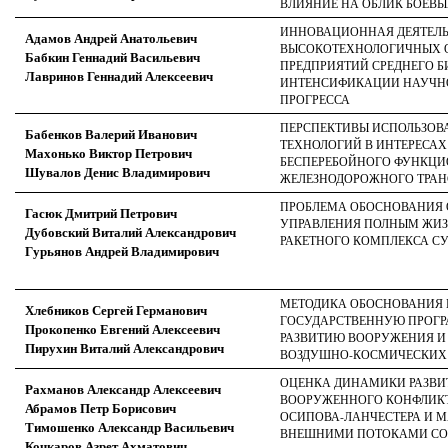
ВЛИЯНИЕ НА ОБЛИК БОЕВЫ
ИННОВАЦИОННАЯ ДЕЯТЕЛ
Адамов Андрей Анатольевич
ВЫСОКОТЕХНОЛОГИЧНЫХ 
Бабкин Геннадий Васильевич
ПРЕДПРИЯТИЙ СРЕДНЕГО Б
Лавринов Геннадий Алексеевич
ИНТЕНСИФИКАЦИИ НАУЧН
ПРОГРЕССА
ПЕРСПЕКТИВЫ ИСПОЛЬЗОВ
Бабенков Валерий Иванович
ТЕХНОЛОГИЙ В ИНТЕРЕСАХ
Махонько Виктор Петрович
БЕСПЕРЕБОЙНОГО ФУНКЦ
Шувалов Денис Владимирович
ЖЕЛЕЗНОДОРОЖНОГО ТРАН
ПРОБЛЕМА ОБОСНОВАНИЯ 
Гасюк Дмитрий Петрович
УПРАВЛЕНИЯ ПОЛНЫМ ЖИ
Дубовский Виталий Александрович
РАКЕТНОГО КОМПЛЕКСА С
Гурьянов Андрей Владимирович
МЕТОДИКА ОБОСНОВАНИЯ 
Хлебников Сергей Германович
ГОСУДАРСТВЕННУЮ ПРОГ
Прокопенко Евгений Алексеевич
РАЗВИТИЮ ВООРУЖЕНИЯ И
Пирухин Виталий Александрович
ВОЗДУШНО-КОСМИЧЕСКИХ
ОЦЕНКА ДИНАМИКИ РАЗВИ
Рахманов Александр Алексеевич
ВООРУЖЕННОГО КОНФЛИКТ
Абрамов Петр Борисович
ОСИПОВА-ЛАНЧЕСТЕРА И 
Тимошенко Александр Васильевич
ВНЕШНИМИ ПОТОКАМИ СО
Кочкаров Азрет Ахматович